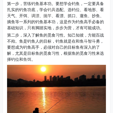
第一步，苦练钓鱼基本功。要想学会钓鱼，一定要具备
扎实的钓鱼功底，学会
钓具
选配、选钓位、看地形、看
天气、开饵、
调漂
、
抛竿
、看漂、抓口、遛鱼、抄鱼、
摘鱼等一系列的钓鱼基本功，这是作为钓鱼高手必备的
基础知识，只有脚踏实地，步步为营，才有可能成功。
第二步，深入了解鱼的觅食习性。知己知彼，方能百战
不殆。鱼是钓鱼人的目标，钓鱼就是在和鱼斗智斗勇，
要想成为钓鱼高手，必须对自己的目标鱼有深入的了
解，尤其是目标鱼的觅食习性，根据鱼的觅食习性来选
择钓位和
鱼饵
。