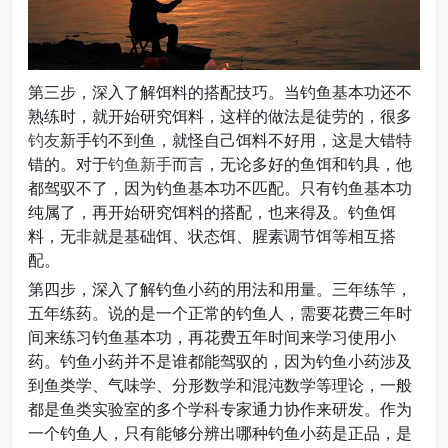
第三步，深入了解饵料的搭配技巧。当钓鱼基本功还不
熟练时，就开始研究饵料，这样的做法是徒劳的，很多
钓友
新手钓不到鱼，就怪自己饵料不好用，这是大错特
错的。对于
钓鱼新手
而言，无论多好的鱼饵和钓具，他
都驾驭不了，因为钓鱼基本功不匹配。只有钓鱼基本功
纯属了，再开始研究饵料的搭配，也来得及。钓鱼饵
料，无非就是基础饵、状态饵、腥素调节饵等相互搭
配。
第四步，深入了解钓鱼小药的用法和用量。三年练竿，
五年练药。说的是一个正常的钓鱼人，需要花费三年时
间来练习钓鱼基本功，再花费五年时间来学习使用小
药。钓鱼小药并不是谁都能驾驭的，因为钓鱼小药涉及
到鱼类学、气味学、分形数学和混沌数学等理论，一般
都是鱼类实验室的多个学科专家通力协作来研发。作为
一个钓鱼人，只有能够分辨出哪种钓鱼小药是正品，是