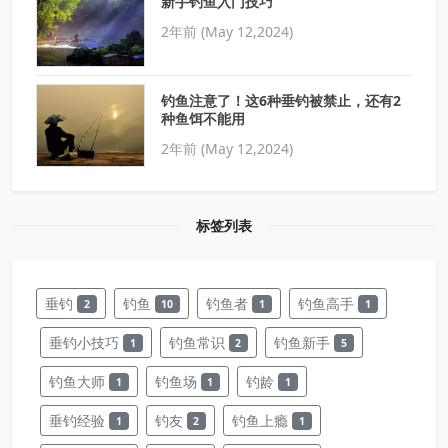
新手钓鱼入门技巧
2年前 (May 12,2024)
钓鱼注意了！这6种垂钓被禁止，还有2
种鱼饵不能用
2年前 (May 12,2024)
标签列表
垂钓
钓鱼
钓鱼者
钓鱼高手
2
10
1
1
垂钓小技巧
钓鱼常识
钓鱼新手
1
2
5
钓鱼大师
钓鱼场
钓龄
1
1
1
垂钓经验
钓友
钓鱼上瘾
1
2
1