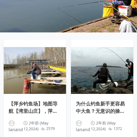
【萍乡钓鱼场】地图导
为什么钓鱼新手更容易
航【湾里山庄】，萍乡
中大鱼？无意识的操作
赤山镇湾里村
就是钓大鱼的秘笈
2年前 (May
2年前 (May
12,2024)
2579
12,2024)
1372
lanand
lanand