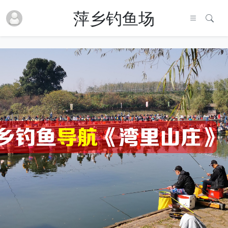
萍乡钓鱼场