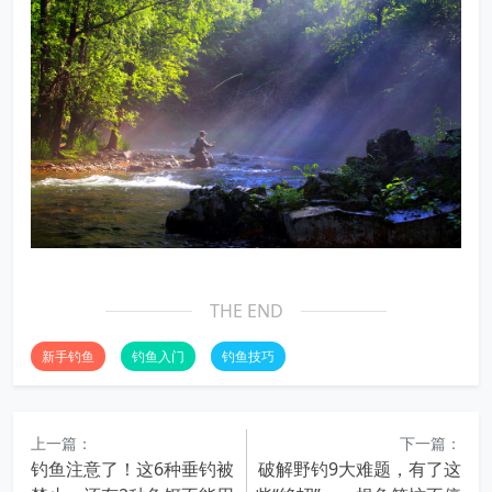
THE END
新手钓鱼
钓鱼入门
钓鱼技巧
上一篇：
下一篇：
钓鱼注意了！这6种垂钓被
破解野钓9大难题，有了这