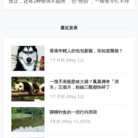
禁止，还有2种鱼饵不能用
些“绝招”，一根鱼竿忙不停
最近发表
香港年輕人的包包新寵，你知道幾個？
1个月前 (May 22)
一塊手表能惹啥大禍？鳳凰傳奇「消
失」五個月，粉絲三觀都快碎了
1个月前 (May 22)
聊聊钓鱼的一些行内用语
2年前 (May 12,2024)