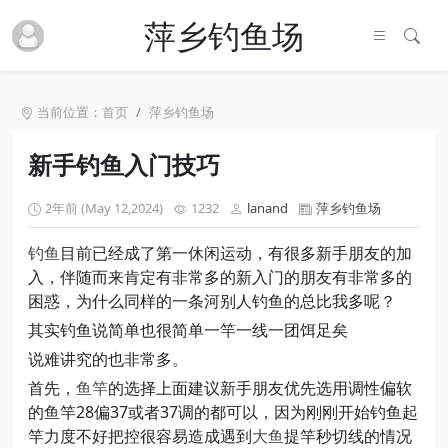
萍乡钓鱼场
当前位置：
首页
萍乡钓鱼场
新手钓鱼入门技巧
2年前 (May 12,2024)
1232
lanand
萍乡钓鱼场
钓鱼
目前已经成了第一休闲运动，有很多新手朋友的加
入，伴随而来肯定有非常多的新入门的朋友有非常多的
困惑，为什么同样的一条河别人钓鱼的总比我多呢？
其实钓鱼说简单也很简单一竿一线一团饵足矣
说难讲究的也非常多。
首先，
鱼竿
的选择上面建议新手朋友优先选用调性偏软
的鱼竿28偏37或者37调的都可以，因为刚刚开始钓鱼起
竿力度不好把控很容易造成遇到
大鱼
提竿秒切线的情况