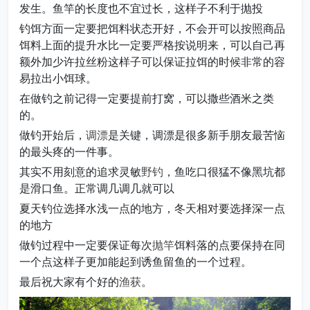
发生。鱼竿的长度也不宜过长，这样子不利于抛投
钓饵方面一定要把饵料状态开好，不会开可以按照商品
饵料上面的提升水比一定要严格按说明来，可以自己再
额外加少许拉丝粉这样子可以保证拉饵的时候非常的容
易拉出小饵球。
在做钓之前记得一定要提前打窝，可以撒些酒米之类
的。
做钓开始后，
调漂
是关键，调漂是很多新手朋友最苦恼
的最头疼的一件事。
其实不用刻意的追求灵敏
野钓
，鱼吃口很猛不像黑坑都
是滑口鱼。正常调几调几就可以
夏天钓位选择水浅一点的地方，冬天相对要选择深一点
的地方
做钓过程中一定要保证每次
抛竿
饵料落的点要保持在同
一个点这样子更加能起到诱鱼留鱼的一个过程。
最后祝大家有个好的
渔获
。