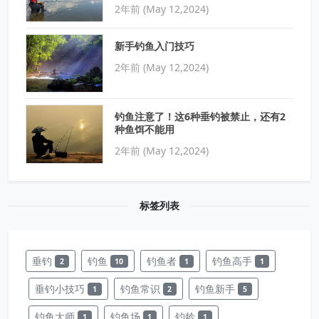
2年前 (May 12,2024)
新手钓鱼入门技巧
2年前 (May 12,2024)
钓鱼注意了！这6种垂钓被禁止，还有2
种鱼饵不能用
2年前 (May 12,2024)
标签列表
垂钓
钓鱼
钓鱼者
钓鱼高手
2
10
1
1
垂钓小技巧
钓鱼常识
钓鱼新手
1
2
5
钓鱼大师
钓鱼场
钓龄
1
1
1