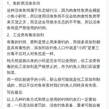
1、鱼虾类活体
鱼饵
这种活体鱼饵属于生态链
钓法
，因为肉食性鱼类会捕捉
小鱼小虾吃，所以使用活体鱼饵不仅会给肉食性鱼类带
来灭顶之灾，而且还会导致水生态的不平衡。所以活体
鱼饵是严禁使用的钓饵。
2、工业类有毒添加剂
有毒的钓饵、窝料是禁止用来垂钓的，而很多添加剂都
是具有毒性的，添加剂在钓鱼人口中就是“小药”是要三
分毒不仅对人对鱼也是一样。
纯天然提炼出来的小药是完全可以使用的，但工业类有
毒的化工添加剂是严格禁止的，作为钓鱼人我们应该要
知道。
而一些比较烧手的小药，那么很可能就是化工添加剂制
成的，所以不仅对鱼有害对我们钓鱼人同样具有伤害。
写在最后
以上几种钓鱼方式和禁止使用的钓饵钓友们一定要知
道，一旦违法轻者罚款、没收钓鱼装备，重者可能会被