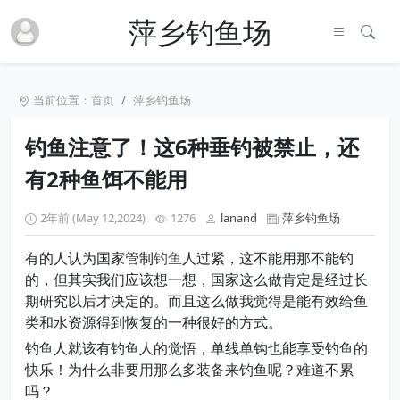
萍乡钓鱼场
当前位置：
首页
萍乡钓鱼场
钓鱼注意了！这6种垂钓被禁止，还
有2种鱼饵不能用
2年前 (May 12,2024)
1276
lanand
萍乡钓鱼场
有的人认为国家管制
钓鱼
人过紧，这不能用那不能钓
的，但其实我们应该想一想，国家这么做肯定是经过长
期研究以后才决定的。而且这么做我觉得是能有效给鱼
类和水资源得到恢复的一种很好的方式。
钓鱼人就该有钓鱼人的觉悟，单线单钩也能享受钓鱼的
快乐！为什么非要用那么多装备来钓鱼呢？难道不累
吗？