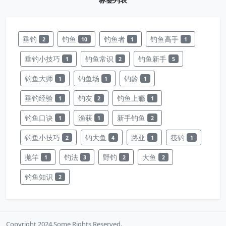
垂钓
钓鱼
钓鱼者
钓鱼高手
2
10
1
1
垂钓小技巧
钓鱼常识
钓鱼新手
1
2
5
钓鱼大师
钓鱼场
钓龄
1
1
1
垂钓经验
钓友
钓鱼上瘾
1
2
1
钓鱼口诀
渔获
新手钓鱼
1
1
2
钓鱼小技巧
钓大鱼
路亚
筏钓
2
4
1
1
抛竿
钓法
野钓
大鱼
1
3
2
2
钓鱼知识
2
Copyright 2024.Some Rights Reserved.