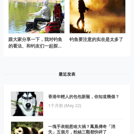
跟大家分享一下，我对钓鱼
钓鱼要注意的实在是太多了
的看法、和钓友们一起探讨
钓技钓法自我学习
最近发表
香港年輕人的包包新寵，你知道幾個？
1个月前 (May 22)
一塊手表能惹啥大禍？鳳凰傳奇「消
失」五個月，粉絲三觀都快碎了