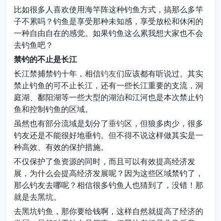
比如很多人喜欢使用海竿阵这种钓鱼方式，搞那么多竿
子不累吗？钓鱼是享受那种未知感，享受放松和休闲的
一种自由自在的感觉。如果钓鱼这么累我想大家也不会
去钓鱼吧？
禁钓的不止是长江
长江禁捕禁钓十年，相信
钓友
们应该都有听说过。其实
禁止钓鱼的可不止长江，还有一些长江重要的支流，洞
庭湖、鄱阳湖等一些大型的湖泊和江河也是本次禁止钓
鱼和控制钓鱼的区域。
虽然也有部分流域是划分了
垂钓
区，但狼多肉少，很多
钓友还是不能很好地垂钓。但不得不说这样做其实是一
种高效、有效的保护措施。
不仅保护了鱼资源的同时，而且可以有效提高经济发
展，为什么会提高经济发展呢？因为这些区域禁钓了，
那么钓友去哪呢？相信很多钓鱼人也猜到了，没错！那
就是去黑坑。
去黑坑钓鱼，那你要给钱啊，这样自然就提高了经济的