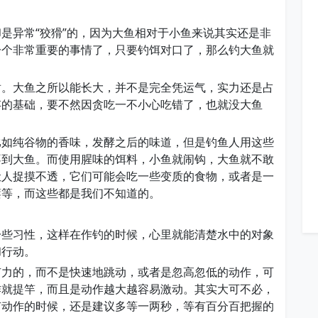
是异常“狡猾”的，因为大鱼相对于小鱼来说其实还是非
一个非常重要的事情了，只要钓饵对口了，那么钓大鱼就
盾。大鱼之所以能长大，并不是完全凭运气，实力还是占
存的基础，要不然因贪吃一不小心吃错了，也就没大鱼
比如纯谷物的香味，发酵之后的味道，但是钓鱼人用这些
不到大鱼。而使用腥味的饵料，小鱼就闹钩，大鱼就不敢
让人捉摸不透，它们可能会吃一些变质的食物，或者是一
葚等，而这些都是我们不知道的。
一些习性，这样在作钓的时候，心里就能清楚水中的对象
和行动。
有力的，而不是快速地跳动，或者是忽高忽低的动作，可
作就提竿，而且是动作越大越容易激动。其实大可不必，
有动作的时候，还是建议多等一两秒，等有百分百把握的