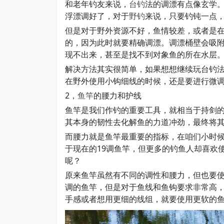
和老年钓友来说，
台钓
法的调漂有点像玄学
浮漂调好了，对于
野钓
来说，只要钓钝一点
但是对于野外资源不好，鱼情较差，或者是
的，因为此时就要精确调漂。调漂桶壁会吸
现不出来，甚至是找不到对象鱼的所在水层
解决方法其实很简单，如果想想继续玩台钓
在野外使用小钩细线的时候，还是要进行微
2，
鱼竿
的腰力和护线
鱼竿是我们作钓的重要工具，就相当于持剑
其本身的韧性去化解鱼的力道冲劲，最终将
而腰力就是鱼竿最重要的指标，在咱们小时
于现在的19调鱼竿，但更多的钓鱼人却喜欢使
呢？
原来鱼竿虽然有不同的调性和腰力，但也要使
调的鱼竿，但是对于鱼线和鱼钩要求非常高
手感或者想用更细的线组，就要使用更软的