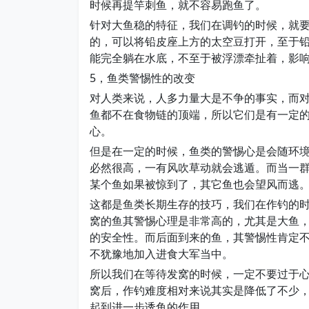
时候再提竿刺鱼，就不容易跑鱼了。
针对大鱼稳的特征，我们在调钓的时候，就
的，可以将铅皮座上方的太空豆打开，至于铅
能完全躺在水底，不至于被浮漂牵扯着，影
5，鱼类警惕性的改变
对人类来说，人多力量大是不争的事实，而
鱼都不在食物链的顶端，所以它们是有一定
心。
但是在一定的时候，鱼类的警惕心是会随环
必然很高，一有风吹草动就会逃遁。而当一
某个鱼如果被惊到了，其它鱼也会望风而逃
这都是鱼类长期生存的技巧，我们在作钓的
窝的鱼其警惕心理是非常高的，尤其是大鱼
的安全性。而后面到来的鱼，其警惕性肯定
不犹豫地加入进食大军当中。
所以我们在等待发窝的时候，一定不要过于
窝后，作钓难度相对来说其实是降低了不少
起到进一步诱鱼的作用。