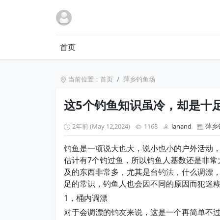
首页
当前位置：
首页
萍乡钓鱼场
这5个钓鱼知识虽冷，却是十
2年前 (May 12,2024)
1168
lanand
萍乡
钓鱼
是一项说大也大，说小也小的户外活动，
估计有7个钓过鱼，所以钓鱼人基数还是非常
及的东西非常多，尤其是台
钓法
，什么
调漂
足的常识，钓鱼人也会因不同的原因而犯迷
1，桶内调漂
对于会调漂的
钓友
来说，这是一个再简单不