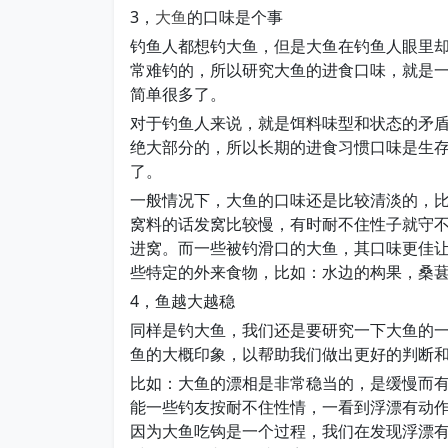
3，
大鱼
的口味是个事
钓鱼人都想钓大鱼，但是大鱼在钓鱼人眼里却
常难钓的，所以研究大鱼的进食口味，就是
简单很多了。
对于钓鱼人来说，就是饵料味型和状态的矛
绝大部分的，所以长期的进食习惯口味是生
了。
一般情况下，大鱼的口味还是比较清淡的，
窝料的话发窝比较慢，有时耐不住性子就守
进窝。而一些被钓滑口的大鱼，其口味更佳
些特定的外来食物，比如：水边的构果，桑
4，鱼越大越稳
同样是钓大鱼，我们还是要研究一下大鱼的
鱼的大概印象，以帮助我们做出更好的判断
比如：大鱼的漂相是非常稳当的，是缓慢而
能一些钓友按耐不住性情，一看到浮漂有动
因为大鱼吃钩是一个过程，我们在发现浮漂