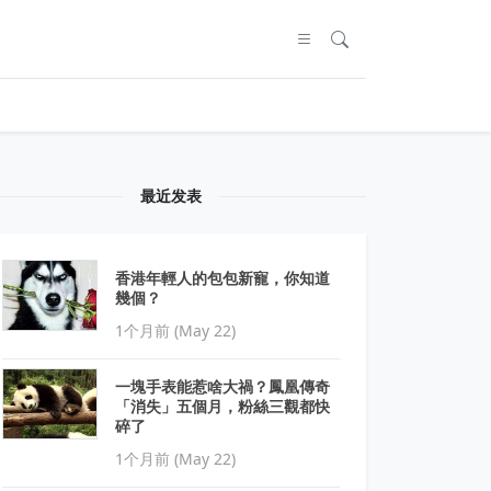
最近发表
香港年輕人的包包新寵，你知道
幾個？
1个月前 (May 22)
一塊手表能惹啥大禍？鳳凰傳奇
「消失」五個月，粉絲三觀都快
碎了
1个月前 (May 22)