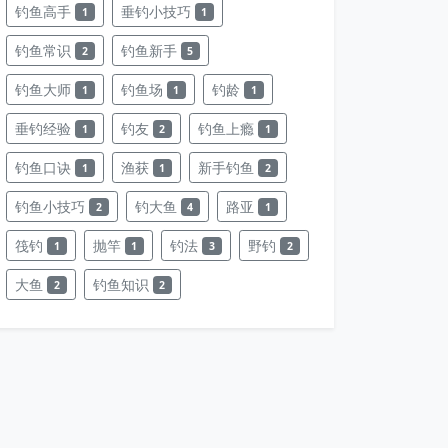
钓鱼高手
垂钓小技巧
1
1
钓鱼常识
钓鱼新手
2
5
钓鱼大师
钓鱼场
钓龄
1
1
1
垂钓经验
钓友
钓鱼上瘾
1
2
1
钓鱼口诀
渔获
新手钓鱼
1
1
2
钓鱼小技巧
钓大鱼
路亚
2
4
1
筏钓
抛竿
钓法
野钓
1
1
3
2
大鱼
钓鱼知识
2
2