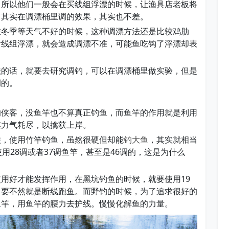
。所以他们一般会在买线组浮漂的时候，让渔具店老板将
，其实在调漂桶里调的效果，其实也不差。
在冬季等天气不好的时候，这种调漂方法还是比较鸡肋
附线组浮漂，就会造成调漂不准，可能鱼吃钩了浮漂却表
。
法的话，就要去研究调钓，可以在调漂桶里做实验，但是
调的。
的侠客，没鱼竿也不算真正钓鱼，而鱼竿的作用就是利用
其力气耗尽，以擒获上岸。
候，使用竹竿钓鱼，虽然很硬但却能
钓大鱼
，其实就相当
用28调或者37调鱼竿，甚至是46调的，这是为什么
用好才能发挥作用，在黑坑钓鱼的时候，就要使用19
，要不然就是断线跑鱼。而野钓的时候，为了追求很好的
鱼竿，用鱼竿的腰力去护线。慢慢化解鱼的力量。