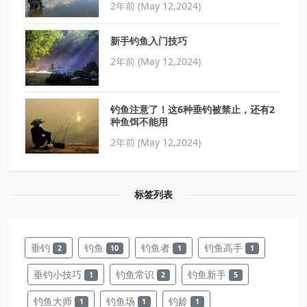
2年前 (May 12,2024)
新手钓鱼入门技巧
2年前 (May 12,2024)
钓鱼注意了！这6种垂钓被禁止，还有2
种鱼饵不能用
2年前 (May 12,2024)
标签列表
垂钓
钓鱼
钓鱼者
钓鱼高手
2
10
1
1
垂钓小技巧
钓鱼常识
钓鱼新手
1
2
5
钓鱼大师
钓鱼场
钓龄
1
1
1