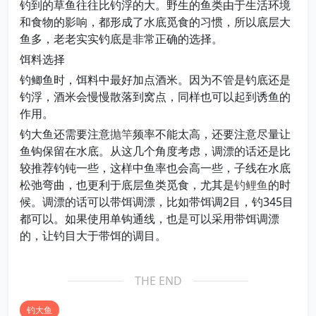
钓到的草鱼往往比钓浮的大。野生的鱼类由于生活环境
和食物的影响，都形成了水底觅食的习惯，所以底层大
鱼多，老老实实钓底是非常正确的选择。
饵料选择
钓鲫鱼时，饵料中最好加点酒米。因为不管是钓底还是
钓浮，酒米会慢慢散落到窝点，同样也可以起到诱鱼的
作用。
钓大鱼还需要注意
抛竿
频率不能太高，还要注意尽量让
鱼钩保留在水底。从这几个角度考虑，调漂的话还是比
较推荐钓钝一些，这样中鱼率也会高一些，子线在水底
松弛弯曲，也更利于底层鱼类觅食，尤其是
钓鲤鱼
的时
候。调漂的话可以带饵调漂，比如带饵调2目，钓345目
都可以。如果使用单钩通线，也是可以采用带饵调漂
的，让钓目大于带饵的调目。
THE END
钓大鱼