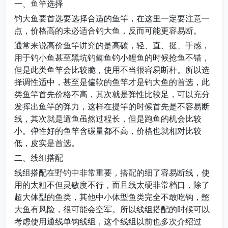
一、
鱼竿
选择
钓大鱼要首选要选择合适的鱼竿，在这里一定要注意一
点，价格高的未必适合钓大鱼，反而可能更容易断。
通常来说高价鱼竿讲究的是高碳，轻、直、挺、手感，
用于钓小鱼甚至黑坑钓鲫鱼钓小鲤鱼的时候抢鱼不错，
但是此类鱼竿会比较脆，使用不当很容易断杆。所以选
择调性适中，甚至是偏软的鱼竿才是钓大鱼的首选，此
类鱼竿首先价格不高，其次就是弹性比较足，可以充分
发挥出鱼竿的弹力，这样在提竿的时候首先是不容易断
线，其次就是遛鱼虽然过程长，但是跑鱼的机会比较
小。弹性好的鱼竿含碳量都不高，价格也就相对比较
低，皮实是首选。
二、线组搭配
线组搭配在
野钓
中非常重要，搭配的细了容易断线，使
用的太粗不但灵敏度不行，而且线太硬非常档口，除了
超大体型的鱼类，其他中小体型鱼类完全不敢吃钩，憋
大鱼有风险，很可能会空军。所以线组搭配的时候可以
考虑使用通线单钩线组，这个线组以前也多次介绍过