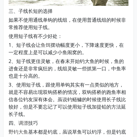
三、子线长短的选择
如果不使用通线单钩的线组，在使用普通线组的时候非
常推荐使用短子线。
使用短子线有不少好处：
1、短子线会让
鱼饵
摆动幅度更小，下降速度更快，在
一定程度上是可以减少小鱼闹窝的。
2、短子线更佳灵敏，在春末开始钓大鱼的时候，鱼的
进食还是非常疯狂的，线组灵敏一些抓第一口，中鱼率
也是十分高的。
3、使用短子线，跟使用单钩其实有一点类似的地方，
就是不容易出现双钩搭桥的情况，双钩搭桥的跑鱼率相
信各位钓友深有体会。虽说钓鲢鳙的时候使用长子线比
较好，但是不要忘记了可以使用短子线加提铅的方法延
长子线。
四、
调漂
技巧
野钓大鱼
基本都是钓底，虽说草鱼可以钓浮，但是钓底