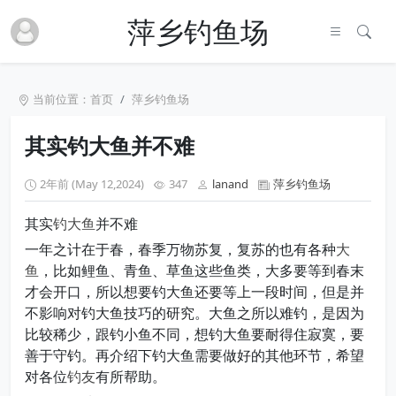
萍乡钓鱼场
当前位置：
首页
萍乡钓鱼场
其实钓大鱼并不难
2年前 (May 12,2024)
347
lanand
萍乡钓鱼场
其实
钓大鱼
并不难
一年之计在于春，春季万物苏复，复苏的也有各种
大
鱼
，比如鲤鱼、青鱼、草鱼这些鱼类，大多要等到春末
才会开口，所以想要钓大鱼还要等上一段时间，但是并
不影响对钓大鱼技巧的研究。大鱼之所以难钓，是因为
比较稀少，跟钓小鱼不同，想钓大鱼要耐得住寂寞，要
善于守钓。再介绍下钓大鱼需要做好的其他环节，希望
对各位
钓友
有所帮助。